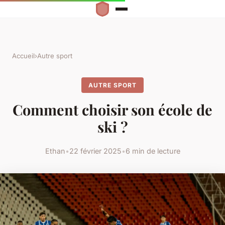
Accueil
›
Autre sport
AUTRE SPORT
Comment choisir son école de
ski ?
Ethan
•
22 février 2025
•
6 min de lecture