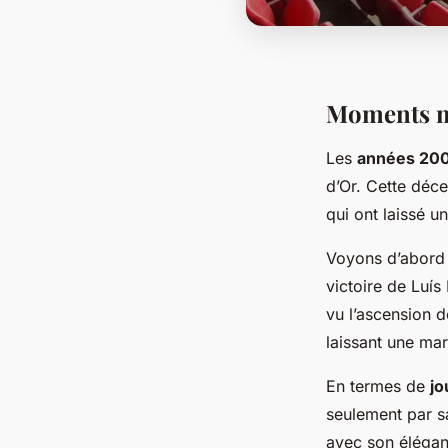
Moments m
Les
années 20
d’Or. Cette déc
qui ont laissé u
Voyons d’abord
victoire de Luí
vu l’ascension 
laissant une ma
En termes de
jo
seulement par s
avec son éléganc