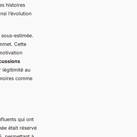
es histoires
si l’évolution
e sous-estimée.
ommet. Cette
motivation
cussions
 légitimité au
mémoires comme
fluents qui ont
hée était réservé
, permettant à