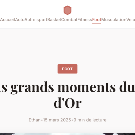
Accueil
Actu
Autre sport
Basket
Combat
Fitness
Foot
Musculation
Vel
FOOT
us grands moments du
d'Or
Ethan
•
15 mars 2025
•
9 min de lecture