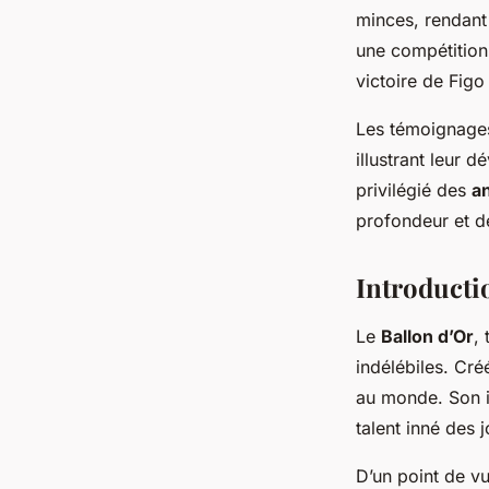
minces, rendant
une compétition
victoire de Fig
Les
témoignage
illustrant leur 
privilégié des
a
profondeur et de
Introducti
Le
Ballon d’Or
,
indélébiles. Cr
au monde. Son im
talent inné des 
D’un point de vu