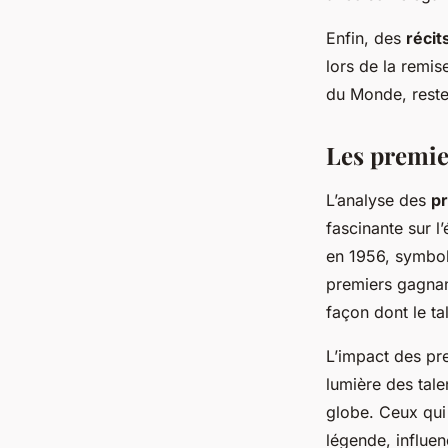
Enfin, des
récit
lors de la remis
du Monde, reste
Les premie
L’analyse des
pr
fascinante sur l
en 1956, symboli
premiers gagnant
façon dont le ta
L’impact des p
lumière des tale
globe. Ceux qui 
légende, influen