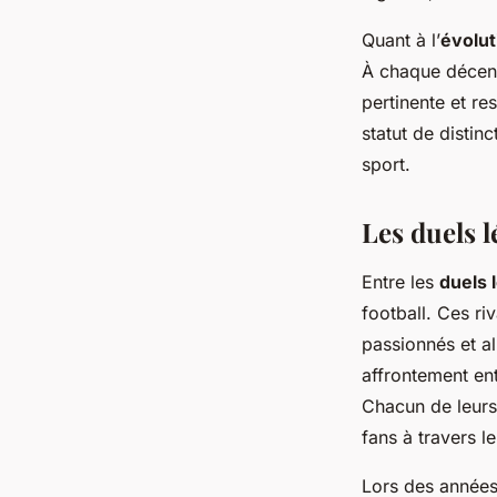
Quant à l’
évolut
À chaque décenni
pertinente et re
statut de distin
sport.
Les duels l
Entre les
duels 
football. Ces
ri
passionnés et a
affrontement en
Chacun de leurs 
fans à travers l
Lors des année