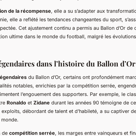
ion de la récompense
, elle a su s’adapter aux transformati
e, elle a reflété les tendances changeantes du sport, s’ass
spectée. Cet ajustement continu a permis au Ballon d’Or de
ction ultime dans le monde du football, malgré les évolution
égendaires dans l’histoire du Ballon d’Or
légendaires
du Ballon d’Or, certains ont profondément marqu
valités notables
, enrichies par la compétition serrée, engend
limentent l’engouement des supporters. Par exemple, le cla
tre
Ronaldo
et
Zidane
durant les années 90 témoigne de cett
exploits, débordant de talent et d’habileté, a su captiver de
e monde.
s de
compétition serrée
, les marges entre vainqueurs et fina