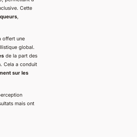
clusive. Cette
nqueurs
,
a offert une
listique global.
es
de la part des
. Cela a conduit
ent sur les
 perception
ultats mais ont