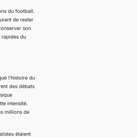
ons du football.
urant de rester
 conserver son
s rapides du
é l’histoire du
rent des débats
ssique
e intensité.
s millions de
listes étaient