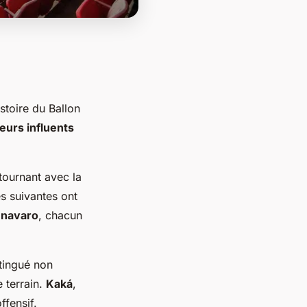
stoire du Ballon
eurs influents
tournant avec la
s suivantes ont
nnavaro
, chacun
stingué non
e terrain.
Kaká
,
ffensif.