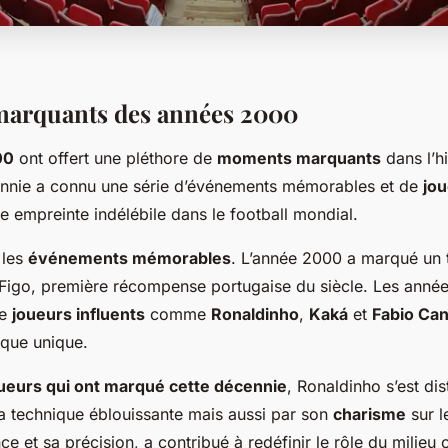
arquants des années 2000
00
ont offert une pléthore de
moments marquants
dans l’hi
ennie a connu une série d’événements mémorables et de
jou
ne empreinte indélébile dans le football mondial.
 les
événements mémorables
. L’année 2000 a marqué un 
s Figo, première récompense portugaise du siècle. Les année
de
joueurs influents
comme
Ronaldinho
,
Kaká
et
Fabio Ca
rque unique.
ueurs qui ont marqué cette décennie
, Ronaldinho s’est di
a technique éblouissante mais aussi par son
charisme
sur l
e et sa précision, a contribué à redéfinir le rôle du milieu o