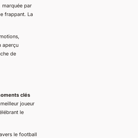
1, marquée par
e frappant. La
émotions,
un aperçu
uche de
oments clés
meilleur joueur
élébrant le
avers le football