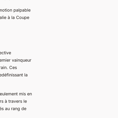
émotion palpable
alie à la Coupe
ective
premier vainqueur
rain. Ces
définissant la
seulement mis en
s à travers le
tés au rang de