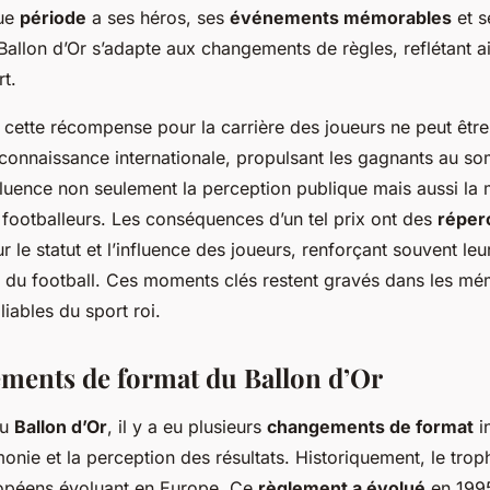
ue
période
a ses héros, ses
événements mémorables
et s
Ballon d’Or s’adapte aux changements de règles, reflétant ain
t.
 cette récompense pour la carrière des joueurs ne peut êtr
reconnaissance internationale, propulsant les gagnants au s
fluence non seulement la perception publique mais aussi la 
 footballeurs. Les conséquences d’un tel prix ont des
réper
r le statut et l’influence des joueurs, renforçant souvent leur
ire du football. Ces moments clés restent gravés dans les 
liables du sport roi.
ments de format du Ballon d’Or
du
Ballon d’Or
, il y a eu plusieurs
changements de format
in
onie et la perception des résultats. Historiquement, le trop
ropéens évoluant en Europe. Ce
règlement a évolué
en 1995