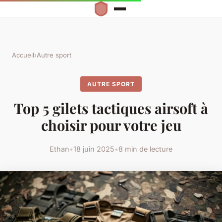
Accueil
›
Autre sport
AUTRE SPORT
Top 5 gilets tactiques airsoft à
choisir pour votre jeu
Ethan
•
18 juin 2025
•
8 min de lecture